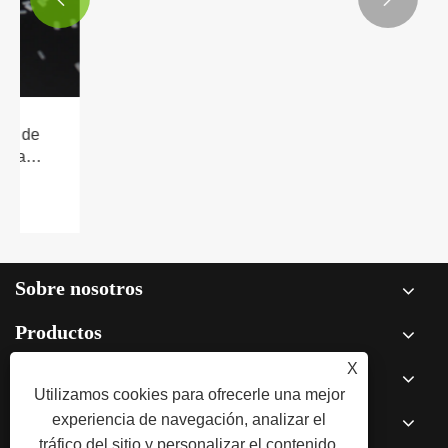
¿Por qué las partículas de polímeros
biodegradables se están convirtiendo en
una opción práctica para la fabricación
Ver más >>
moderna?
Sobre nosotros
Productos
X
Noticias
Utilizamos cookies para ofrecerle una mejor
experiencia de navegación, analizar el
Contáctenos
tráfico del sitio y personalizar el contenido.