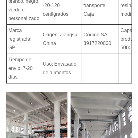
blanco, negro,
-20-120
transporte:
resina p
verde o
centígrados
Caja
modific
personalizado
Marca
Capaci
Origen: Jiangsu
Código SA:
registrada:
producc
China
3917220000
GP
500000
Tiempo de
Uso: Envasado
envío: 7-20
de alimentos
días