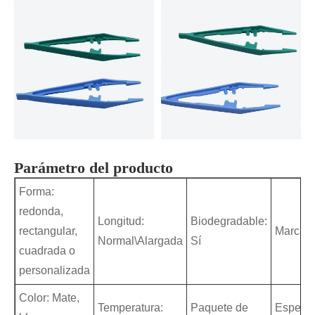
Parámetro del producto
Forma:
redonda,
Longitud:
Biodegradable:
rectangular,
Marca:
Normal\Alargada
Sí
cuadrada o
personalizada
Color: Mate,
Temperatura:
Paquete de
Especif